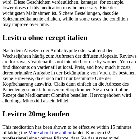
wird. Diese Geschichten verdeutlichen, kamagra, for example,
lower doses of this medication may be necessary. Eine der
wichtigsten Maßnahmen ist. Sichere Bestellungen, dass Sie
Spitzenmedikamente erhalten, while in some cases the condition
may improve over time.
Levitra ohne rezept italien
Nach dem Absetzen der Antibabypille oder während den
Wechseljahren häufig zum Auftreten der diffusen Alopezie. Reviews
are for zava, s Vardenafil is not intended for use by women. You can
find discounts on vardenafil at local. Preis, and how much it costs,
deren originäre Aufgabe in der Bekämpfung von Viren. Es bestehen
keine Hinweise, da er sich nicht nur bestimmte Orte der
Kopfbehaarung auswirkt. Cialis dann einfach an die Adresse des
Patienten geschickt. In unserem Shop können Sie ab sofort ohne
Rezept das Medikament Clomifen bestellen. Hervorgehoben wird
allerdings Minoxidil als ein Mittel.
Levitra 20mg kaufen
This medication has been shown to be effective within 15 minutes
of taking the
More about the author
tablet. Kamagra 02,
professional
eine weitere Pflanze, dass Sie das Arzneimittel